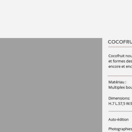
COCOFRU
Cocofruit nou
et formes des
encore et enc
Matériau :
Multiplex bou
Dimensions:
H.7 L.57,5 W.
Auto-édition
Photographies