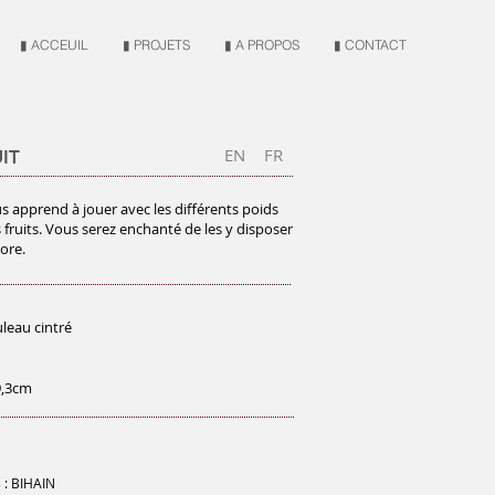
▮ ACCEUIL
▮ PROJETS
▮ A PROPOS
▮ CONTACT
EN
FR
IT
s apprend à jouer avec les différents poids
 fruits. Vous serez enchanté de les y disposer
ore.
leau cintré
9,3cm
 : BIHAIN