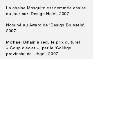
La chaise Mosquito est nommée chaise
du jour par 'Design Hole', 2007
Nominé au Award de 'Design Brussels',
2007
Michaël Bihain a recu le prix culturel
« Coup d’éclat », par le 'Collège
provincial de Liège', 2007
www.Bihain.com
a recu le prix du
meilleur site du jour par TAXI, 5 juillet,
2007
Nominé au ‘Dynamo Belgian Young
Design Awards, 2007'
La chaise Mosquito est nominée pour le
prix ‘Henry Van de Velde’, 2007
Lauréat du concours international
Parck-Design avec le banc Ondine,