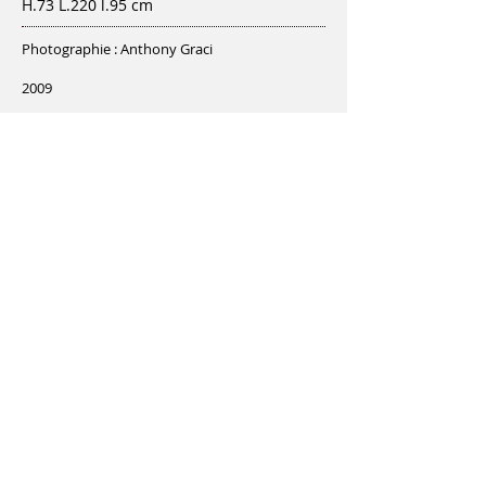
H.73 L.220 l.95 cm
Photographie : Anthony Graci
2009
<
>
PROJET